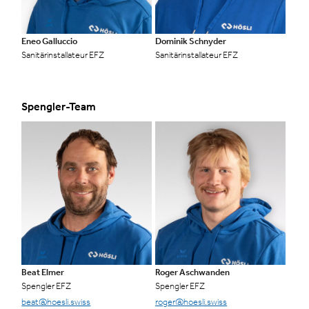
Eneo Galluccio
Dominik Schnyder
Sanitärinstallateur EFZ
Sanitärinstallateur EFZ
Spengler-Team
Beat Elmer
Roger Aschwanden
Spengler EFZ
Spengler EFZ
beat@hoesli.swiss
roger@hoesli.swiss