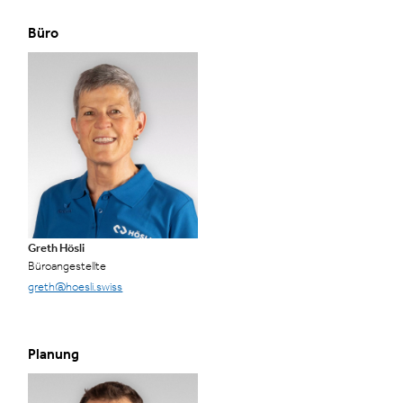
Büro
Greth Hösli
Büroangestellte
greth@hoesli.swiss
Planung