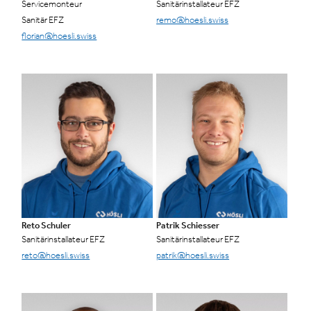
Servicemonteur
Sanitärinstallateur EFZ
Sanitär EFZ
remo@hoesli.swiss
florian@hoesli.swiss
Reto Schuler
Patrik Schiesser
Sanitärinstallateur EFZ
Sanitärinstallateur EFZ
reto@hoesli.swiss
patrik@hoesli.swiss