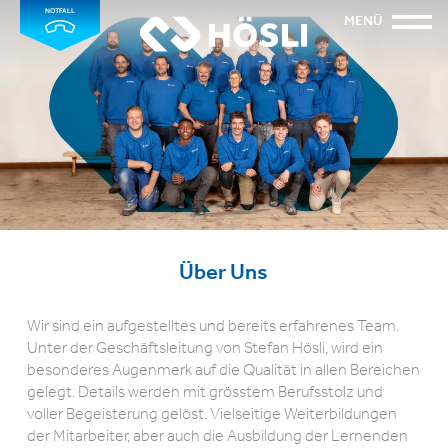
NOTFALL
MENÜ
Über Uns
Wir sind ein aufgestelltes und bereits erfahrenes Team.
Unter der Geschäftsleitung von Stefan Hösli, wird ein
besonderes Augenmerk auf die Qualität in allen Bereichen
gelegt. Details werden mit grösstem Berufsstolz und
voller Begeisterung gelöst. Vielseitige Weiterbildungen
der Mitarbeiter, aber auch die Ausbildung der Lernenden