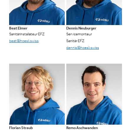
Beat Elmer
Dennis Neuburger
Sanitärinstallateur EFZ
Servicemonteur
beat@hoesli.swiss
Sanitär EFZ
dennis@hoesli.swiss
Florian Straub
Remo Aschwanden