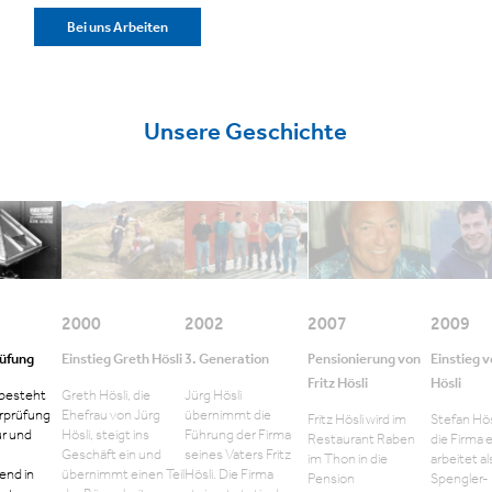
Bei uns Arbeiten
Unsere Geschichte
2000
2002
2007
2009
rüfung
Einstieg Greth Hösli
3. Generation
Pensionierung von
Einstieg 
Fritz Hösli
Hösli
 besteht
Greth Hösli, die
Jürg Hösli
erprüfung
Ehefrau von Jürg
übernimmt die
Fritz Hösli wird im
Stefan Hösl
ur und
Hösli, steigt ins
Führung der Firma
Restaurant Raben
die Firma 
Geschäft ein und
seines Vaters Fritz
im Thon in die
arbeitet al
end in
übernimmt einen Teil
Hösli. Die Firma
Pension
Spengler-