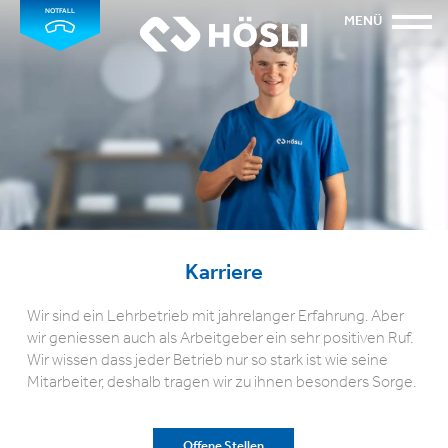
NOTFALL
MENÜ
Karriere
Wir sind ein Lehrbetrieb mit jahrelanger Erfahrung. Aber
wir geniessen auch als Arbeitgeber ein sehr positiven Ruf.
Wir wissen dass jeder Betrieb nur so stark ist wie seine
Mitarbeiter, deshalb tragen wir zu ihnen besonders Sorge.
Offene Stellen