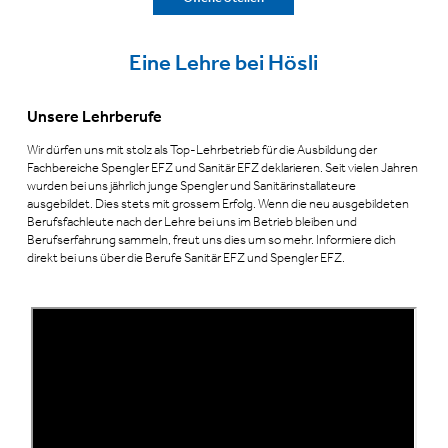
Eine Lehre bei Hösli
Unsere Lehrberufe
Wir dürfen uns mit stolz als Top-Lehrbetrieb für die Ausbildung der
Fachbereiche Spengler EFZ und Sanitär EFZ deklarieren. Seit vielen Jahren
wurden bei uns jährlich junge Spengler und Sanitärinstallateure
ausgebildet. Dies stets mit grossem Erfolg. Wenn die neu ausgebildeten
Berufsfachleute nach der Lehre bei uns im Betrieb bleiben und
Berufserfahrung sammeln, freut uns dies um so mehr. Informiere dich
direkt bei uns über die Berufe Sanitär EFZ und Spengler EFZ.