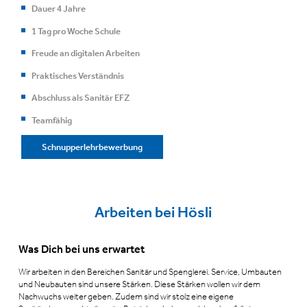
Dauer 4 Jahre
1 Tag pro Woche Schule
Freude an digitalen Arbeiten
Praktisches Verständnis
Abschluss als Sanitär EFZ
Teamfähig
Schnupperlehrbewerbung
Arbeiten bei Hösli
Was Dich bei uns erwartet
Wir arbeiten in den Bereichen Sanitär und Spenglerei. Service, Umbauten
und Neubauten sind unsere Stärken. Diese Stärken wollen wir dem
Nachwuchs weiter geben. Zudem sind wir stolz eine eigene