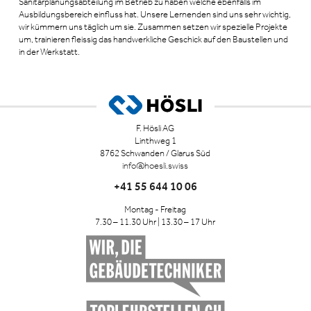
Sanitärplanungsabteilung im Betrieb zu haben welche ebenfalls im
Ausbildungsbereich einfluss hat. Unsere Lernenden sind uns sehr wichtig,
wir kümmern uns täglich um sie. Zusammen setzen wir spezielle Projekte
um, trainieren fleissig das handwerkliche Geschick auf den Baustellen und
in der Werkstatt.
F. Hösli AG
Linthweg 1
8762 Schwanden / Glarus Süd
info@hoesli.swiss
+41 55 644 10 06
Montag - Freitag
7.30 – 11.30 Uhr | 13.30 – 17 Uhr