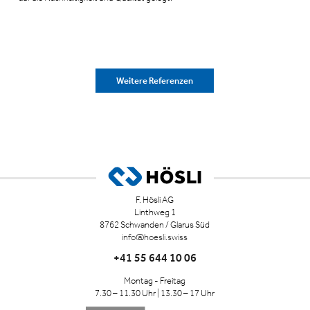
Weitere Referenzen
F. Hösli AG
Linthweg 1
8762 Schwanden / Glarus Süd
info@hoesli.swiss
+41 55 644 10 06
Montag - Freitag
7.30 – 11.30 Uhr | 13.30 – 17 Uhr