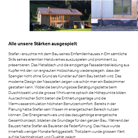
Alle unsere Stärken ausgespielt
Stefan versuchte mit dem Bau seines Einfamilienhauses in Elm sämtliche
Skills seines erlernten Handwerkes auszuspielen und prominent zu
präsentieren. Das Metalldach und die einzigartige Fassadenbekleidung aus
Kupfer mit der vorvergrauten Holzschalung wiederspiegeln, dass der
Spengler nicht ohne Grund als Künstler auf dem Bau betitelt wird. Das
moderne Design der Nasszellen zeigen wie schön man ein Badezimmer
gestalten kann. Wobei die berührungslose Betätigungsplatte beim
Duschklosett und die grosse Whirlwanne optisch die Höhepunkte bilden.
Aus technischer Sicht bieten die Enthärtungsanlage und die
Warmwasserzirkulation höchsten Benutzerkomfort. Bereits in der
Planung hatte Stefan sein Wissen im energetischen Bereich nutzen
können. Der Energienachweis und das dazugehörige energetische
Gesamtkonzept, bildeten die Grundlage für den ganzen Bau. Während der
Bauzeit hatte Stefan als Bauleiter die Federführung. Das Haus wurde
innerhalb weniger Monate fertiggestellt. Trotzdem wurde grossen Wert
auf die Nachhaltigkeit und Qualität gelegt.