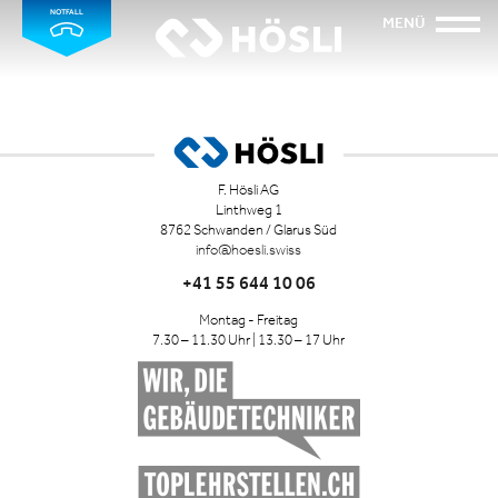
NOTFALL
MENÜ
F. Hösli AG
Linthweg 1
8762 Schwanden / Glarus Süd
info@hoesli.swiss
+41 55 644 10 06
Montag - Freitag
7.30 – 11.30 Uhr | 13.30 – 17 Uhr