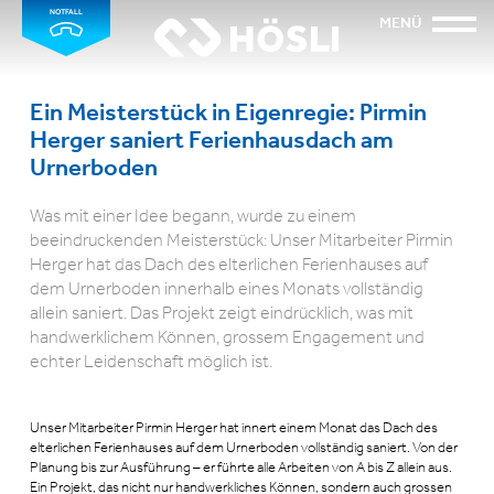
NOTFALL
MENÜ
Ein Meisterstück in Eigenregie: Pirmin
Herger saniert Ferienhausdach am
Urnerboden
Was mit einer Idee begann, wurde zu einem
beeindruckenden Meisterstück: Unser Mitarbeiter Pirmin
Herger hat das Dach des elterlichen Ferienhauses auf
dem Urnerboden innerhalb eines Monats vollständig
allein saniert. Das Projekt zeigt eindrücklich, was mit
handwerklichem Können, grossem Engagement und
echter Leidenschaft möglich ist.
Unser Mitarbeiter Pirmin Herger hat innert einem Monat das Dach des
elterlichen Ferienhauses auf dem Urnerboden vollständig saniert. Von der
Planung bis zur Ausführung – er führte alle Arbeiten von A bis Z allein aus.
Ein Projekt, das nicht nur handwerkliches Können, sondern auch grossen