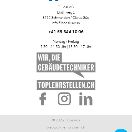
F. Hösli AG
Linthweg 1
8762 Schwanden / Glarus Süd
info@hoesli.swiss
+41 55 644 10 06
Montag - Freitag
7.30 – 11.30 Uhr | 13.30 – 17 Uhr
© 2023 F.Hösli AG
webwork:
lemonbrain.ch