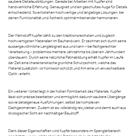
saubere Detailausbildungen. Gerade bei Arbeiten mit Kupfer sind
handwerkliche Erfahrung, Genauigkeit und ein geschultes Auge für Details
entscheidend. So entstehen hochwertige und langlebige Lösungen, bei
denen Funktionalität und Ästhetik optimal miteinander harmonieren.
Der Werkstoff Kupfer zählt zu den traditionsreichsten und zugleich
hochwertigsten Materialien im Bauhandwerk. Er zeichnet sich durch seine
aussergewöhnliche Langlebigkeit aus und kann – bei fachgerechter
Verarbeitung – problemlos mehrere Jahrzehnte bis über ein Jahrhundert
überdauern. Durch seine natürliche Patinabildung erhält Kupfer im Laufe
der Zeit eine charakteristische grünliche Schutzschicht, welche das
Material zusätzlich vor Korrosion schützt und ihm eine unverwechselbare
Optik verleiht.
Ein weiterer Vorteil liegt in der hohen Formbarkeit des Materials. Kupfer
lässt sich präzise bearbeiten und ermöglicht dadurch saubere Übergänge
sowie detailgenaue Ausführungen, selbst bei komplexen
Dachgeometrien. Zudem ist es vollständig recyclebar und damit auch aus
ökologischer Sicht ein nachhaltiger Baustoff.
Dank dieser Eigenschaften wird Kupfer besonders im Spenglerbereich