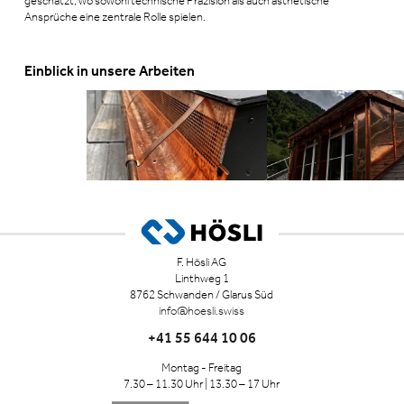
geschätzt, wo sowohl technische Präzision als auch ästhetische
Ansprüche eine zentrale Rolle spielen.
Einblick in unsere Arbeiten
F. Hösli AG
Linthweg 1
8762 Schwanden / Glarus Süd
info@hoesli.swiss
+41 55 644 10 06
Montag - Freitag
7.30 – 11.30 Uhr | 13.30 – 17 Uhr